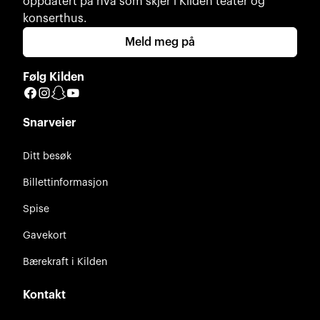
oppdatert på hva som skjer i Kilden teater og
konserthus.
Meld meg på
Følg Kilden
Facebook
Instagram
Snapchat
YouTube
Snarveier
Ditt besøk
Billettinformasjon
Spise
Gavekort
Bærekraft i Kilden
Kontakt