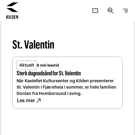
Hopp
Hopp
confirmation_number
search_insights
segment
til
til
innhold
navigasjon
St. Valentin
Aktuelt
6 min lesetid
Sterk dugnadsånd for St. Valentin
Når Kastellet Kultursenter og Kilden presenterer
St. Valentin i Fjæreheia i sommer, er hele familien
Donlan fra Homborsund i sving.
north_east
Les mer