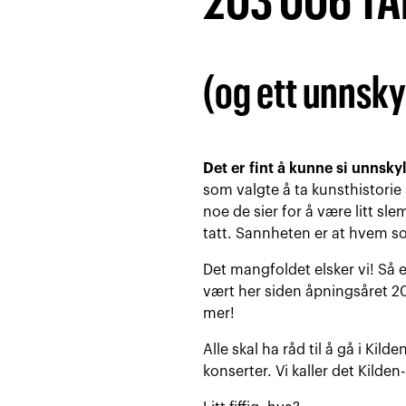
203 006 TA
(og ett unnsky
Det er fint å kunne si unnsky
som valgte å ta kunsthistori
noe de sier for å være litt sl
tatt. Sannheten er at hvem so
Det mangfoldet elsker vi! Så 
vært her siden åpningsåret 201
mer!
Alle skal ha råd til å gå i Kild
konserter. Vi kaller det Kilden-