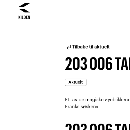
Hopp
Hopp
til
til
innhold
navigasjon
subdirectory_arrow_left
Tilbake til aktuelt
203 006 TA
Aktuelt
Ett av de magiske øyeblikkene
Franks søsken».