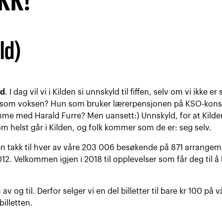
KK!
ld)
ld
. I dag vil vi i Kilden si unnskyld til fiffen, selv om vi ikke 
e som voksen? Hun som bruker lærerpensjonen på KSO-konsert
emme med Harald Furre? Men uansett:) Unnskyld, for at Kilden 
m helst går i Kilden, og folk kommer som de er: seg selv.
en takk til hver av våre 203 006 besøkende på 871 arrangemen
2. Velkommen igjen i 2018 til opplevelser som får deg til å 
en av og til. Derfor selger vi en del billetter til bare kr 100 på
billetten.