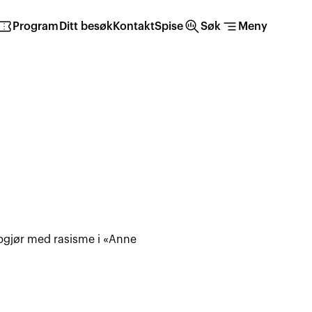
irmation_number
search_insights
segment
Program
Ditt besøk
Kontakt
Spise
Søk
Meny
ppgjør med rasisme i «Anne