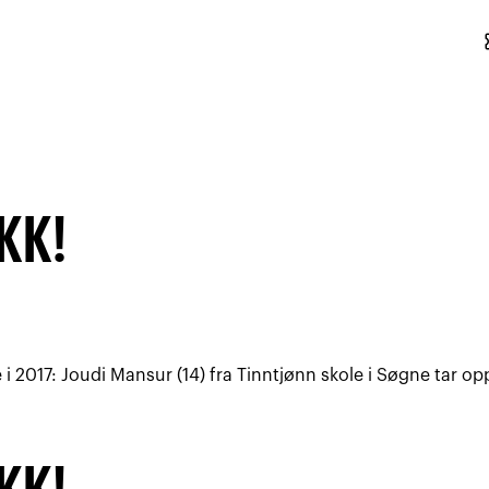
conf
KK!
 i 2017: Joudi Mansur (14) fra Tinntjønn skole i Søgne tar o