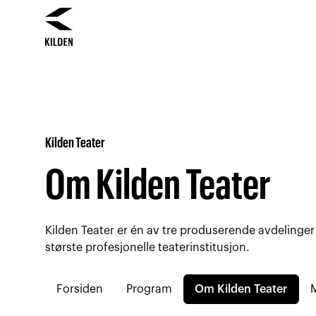
Hopp
Hopp
til
til
innhold
navigasjon
Kilden Teater
Om Kilden Teater
Kilden Teater er én av tre produserende avdelinger
største profesjonelle teaterinstitusjon.
Forsiden
Program
Om Kilden Teater