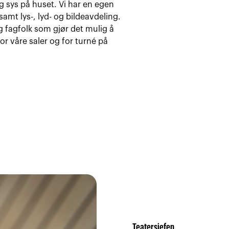
g sys på huset. Vi har en egen
mt lys-, lyd- og bildeavdeling.
g fagfolk som gjør det mulig å
r våre saler og for turné på
Teatersjefen