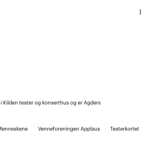
conf
 i Kilden teater og konserthus og er Agders
Menneskene
Venneforeningen Applaus
Teaterkortet