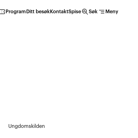
irmation_number
search_insights
segment
Program
Ditt besøk
Kontakt
Spise
Søk
Meny
Ungdomskilden