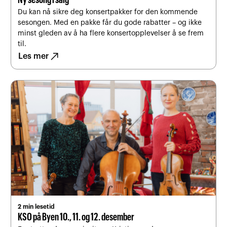
Ny sesong i salg
Du kan nå sikre deg konsertpakker for den kommende
sesongen. Med en pakke får du gode rabatter – og ikke
minst gleden av å ha flere konsertopplevelser å se frem
til.
north_east
Les mer
2 min lesetid
KSO på Byen 10., 11. og 12. desember