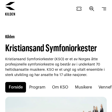
confirmation_number
search_insights
segment
Hopp
Hopp
til
til
innhold
navigasjon
Kilden
Kristiansand Symfoniorkester
Kristiansand Symfoniorkester (KSO) er et av Norges åtte
profesjonelle symfoniorkestre og består av i underkant 70
heltidsansatte musikere. KSO er et ungt og vitalt ensemble i
sterk utvikling og har ansatte fra 17 ulike nasjoner.
Forside
Program
Om KSO
Musikere
Vennef