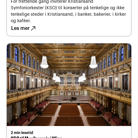
For trettende gang inviterer Kristiansand
Symfoniorkester (KSO) til konserter på tenkelige og ikke
tenkelige steder i Kristiansand, i banker, bakerier, i kirker
og kaféer.
north_east
Les mer
2 min lesetid