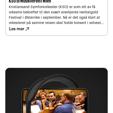
KSO til Musikverein i Wien
Kristiansand Symfoniorkester (KSO) er som ett av få
orkestre bekreftet til den svært anerkjente Herbstgold
Festival i Østerrike i september. Nå er det også klart at
orkesteret på samme reisen skal holde konsert i selveste
north_east
Musikverein i Wien.
Les mer