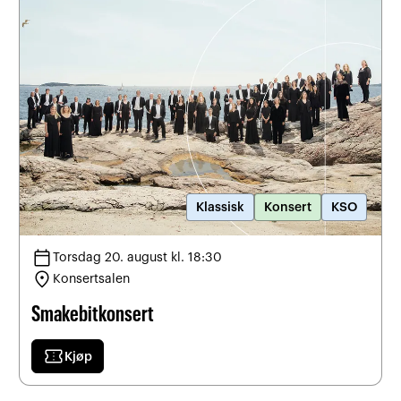
Klassisk
Konsert
KSO
calendar_today
Torsdag 20. august kl. 18:30
location_on
Konsertsalen
Smakebitkonsert
confirmation_number
Kjøp