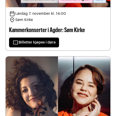
calendar_today
Lørdag 7. november kl. 14:00
location_on
Søm Kirke
Kammerkonserter i Agder: Søm Kirke
confirmation_number
Billetter kjøpes i døra