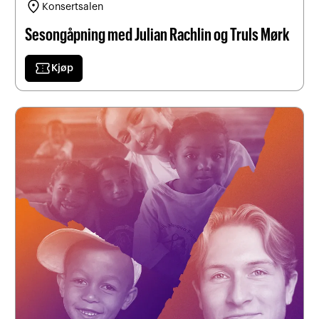
location_on
Konsertsalen
Sesongåpning med Julian Rachlin og Truls Mørk
confirmation_number
Kjøp