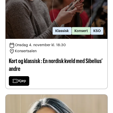
Klassisk
Konsert
KSO
calendar_today
Onsdag 4. november kl. 18:30
location_on
Konsertsalen
Kort og klassisk : En nordisk kveld med Sibelius’
andre
confirmation_number
Kjøp