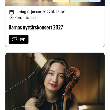
calendar_today
Lørdag 9. januar 2027 kl. 13:00
location_on
Konsertsalen
Barnas nyttårskonsert 2027
confirmation_number
Kjøp