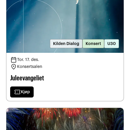
Kilden Dialog
Konsert
U30
calendar_today
Tor. 17. des.
location_on
Konsertsalen
Juleevangeliet
confirmation_number
Kjøp