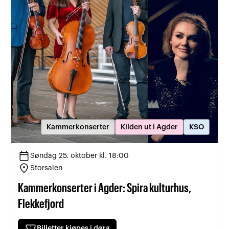
Kammerkonserter
Kilden ut i Agder
KSO
calendar_today
Søndag 25. oktober kl. 18:00
location_on
Storsalen
Kammerkonserter i Agder: Spira kulturhus,
Flekkefjord
confirmation_number
Billetter kjøpes i døra