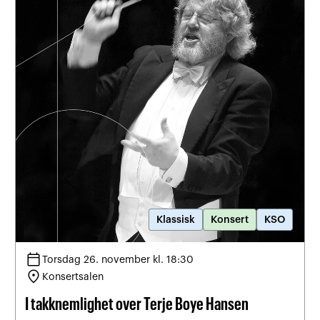
Klassisk
Konsert
KSO
calendar_today
Torsdag 26. november kl. 18:30
location_on
Konsertsalen
I takknemlighet over Terje Boye Hansen