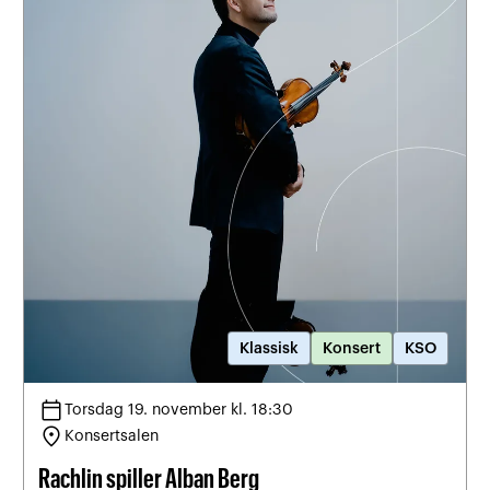
Klassisk
Konsert
KSO
calendar_today
Torsdag 19. november kl. 18:30
location_on
Konsertsalen
Rachlin spiller Alban Berg