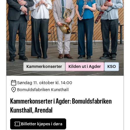
Kammerkonserter
Kilden ut i Agder
KSO
calendar_today
Søndag 11. oktober kl. 14:00
location_on
Bomuldsfabriken Kunsthall
Kammerkonserter i Agder: Bomuldsfabriken
Kunsthall, Arendal
confirmation_number
Billetter kjøpes i døra