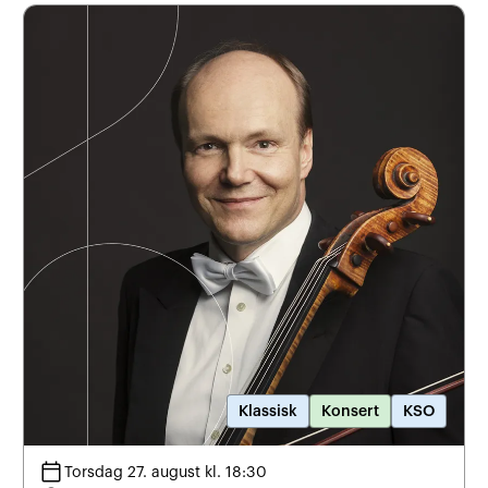
Klassisk
Konsert
KSO
calendar_today
Torsdag 27. august kl. 18:30