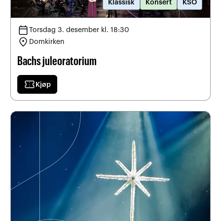
Klassisk
Konsert
KSO
calendar_today
Torsdag 3. desember kl. 18:30
location_on
Domkirken
Bachs juleoratorium
confirmation_number
Kjøp