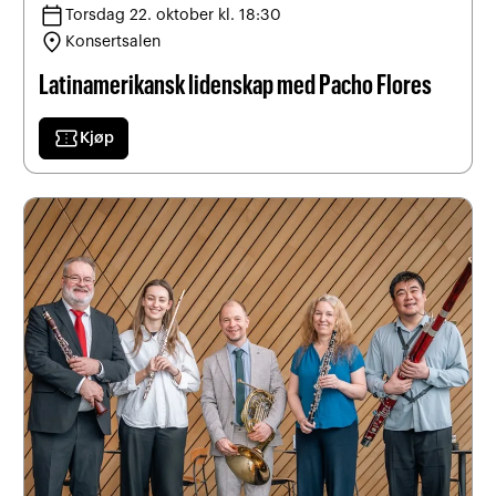
calendar_today
Torsdag 22. oktober kl. 18:30
location_on
Konsertsalen
Latinamerikansk lidenskap med Pacho Flores
confirmation_number
Kjøp