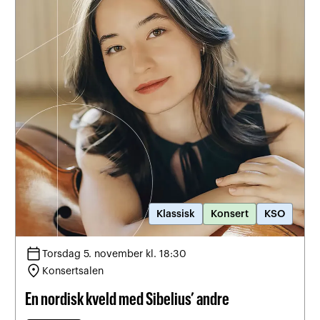
Klassisk
Konsert
KSO
calendar_today
Torsdag 5. november kl. 18:30
location_on
Konsertsalen
En nordisk kveld med Sibelius’ andre