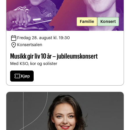
Familie
Konsert
calendar_today
Fredag 28. august kl. 19:30
location_on
Konsertsalen
Musikk gir liv 10 år – jubileumskonsert
Med KSO, kor og solister
confirmation_number
Kjøp