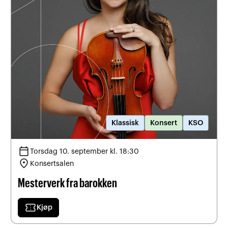
Klassisk
Konsert
KSO
calendar_today
Torsdag 10. september kl. 18:30
location_on
Konsertsalen
Mesterverk fra barokken
confirmation_number
Kjøp