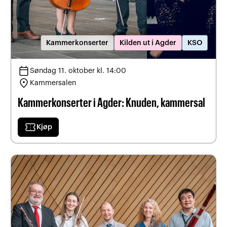
Kammerkonserter
Kilden ut i Agder
KSO
calendar_today
Søndag 11. oktober kl. 14:00
location_on
Kammersalen
Kammerkonserter i Agder: Knuden, kammersal
confirmation_number
Kjøp