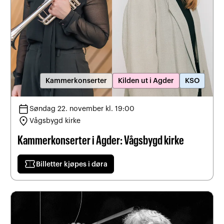
Kammerkonserter
Kilden ut i Agder
KSO
calendar_today
Søndag 22. november kl. 19:00
location_on
Vågsbygd kirke
Kammerkonserter i Agder: Vågsbygd kirke
confirmation_number
Billetter kjøpes i døra