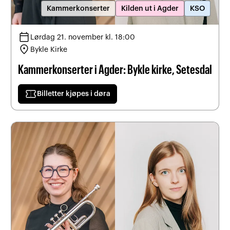
Kammerkonserter
Kilden ut i Agder
KSO
calendar_today
Lørdag 21. november kl. 18:00
location_on
Bykle Kirke
Kammerkonserter i Agder: Bykle kirke, Setesdal
confirmation_number
Billetter kjøpes i døra