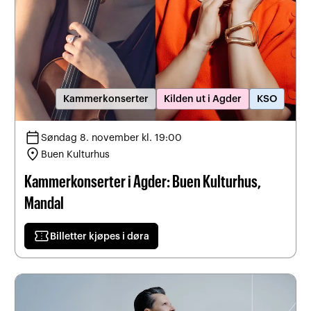
Kammerkonserter
Kilden ut i Agder
KSO
calendar_today
Søndag 8. november kl. 19:00
location_on
Buen Kulturhus
Kammerkonserter i Agder: Buen Kulturhus,
Mandal
confirmation_number
Billetter kjøpes i døra