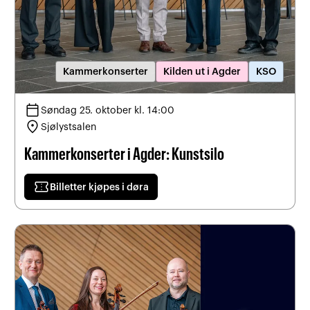
Kammerkonserter
Kilden ut i Agder
KSO
calendar_today
Søndag 25. oktober kl. 14:00
location_on
Sjølystsalen
Kammerkonserter i Agder: Kunstsilo
confirmation_number
Billetter kjøpes i døra