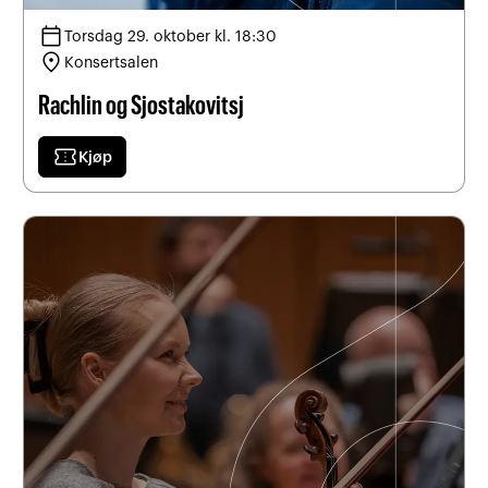
calendar_today
Torsdag 29. oktober kl. 18:30
location_on
Konsertsalen
Rachlin og Sjostakovitsj
confirmation_number
Kjøp