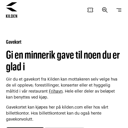
confirmation_number
search_insights
segment
Hopp
Hopp
til
til
innhold
navigasjon
Gavekort
Gi en minnerik gave til noen du er
glad i
Gir du et gavekort fra Kilden kan mottakeren selv velge hva
de vil oppleve; forestillinger, konserter eller et hyggelig
måltid i vår restaurant
Frihavn
. Hele eller deler av beløpet
kan benyttes ved kjøp.
Gavekortet kan kjøpes her på kilden.com eller hos vårt
billettkontor. Hos billettkontoret kan du også hente
gavekonvolutt.