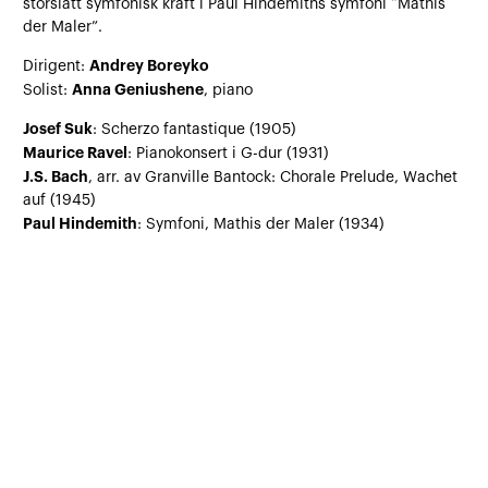
storslått symfonisk kraft i Paul Hindemiths symfoni “Mathis
der Maler”.
Andrey Boreyko
Dirigent:
Anna Geniushene
Solist:
, piano
Josef Suk
: Scherzo fantastique (1905)
Maurice Ravel
: Pianokonsert i G-dur (1931)
J.S. Bach
, arr. av Granville Bantock: Chorale Prelude, Wachet
auf (1945)
Paul Hindemith
: Symfoni, Mathis der Maler (1934)