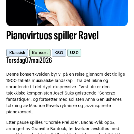
Pianovirtuos spiller Ravel
Klassisk
Konsert
KSO
U30
Torsdag
07
mai
2026
Denne konsertkvelden byr vi på en reise gjennom det tidlige
1900-tallets musikalske landskap – fra det lekne og
sprudlende til det dypt ekspressive. Først ute er den
tsjekkiske komponisten Josef Suks gnistrende “Scherzo
fantastique”, og fortsetter med solisten Anna Geniushenes
tolkning av Maurice Ravels rytmiske og jazzinspirerte
pianokonsert.
Etter pause spilles “Chorale Prelude”, Bachs «Våk opp»,
arrangert av Granville Bantock, før kvelden avsluttes med