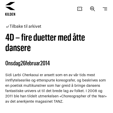
confirmation_number
search_insights
segment
Hopp
Hopp
til
til
subdirectory_arrow_left
Tilbake til arkivet
innhold
navigasjon
4D – fire duetter med åtte
dansere
Onsdag
26
februar
2014
Sidi Larbi Cherkaoui er ansett som en av vår tids mest
innflytelsesrike og etterspurte koreografer, og beskrives som
en poetisk multikunstner som har greid å bringe dansens
fantastiske univers ut til det brede lag av folket. I 2008 og
2011 ble han tildelt utmerkelsen «Choreographer of the Year»
av det anerkjente magasinet TANZ.