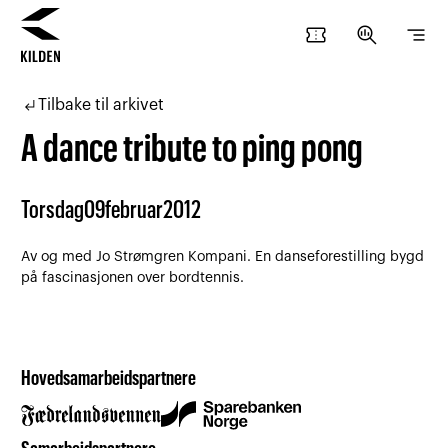
confirmation_number
search_insights
segment
Hopp
Hopp
til
til
subdirectory_arrow_left
Tilbake til arkivet
innhold
navigasjon
A dance tribute to ping pong
Torsdag
09
februar
2012
Av og med Jo Strømgren Kompani. En danseforestilling bygd
på fascinasjonen over bordtennis.
Hovedsamarbeidspartnere