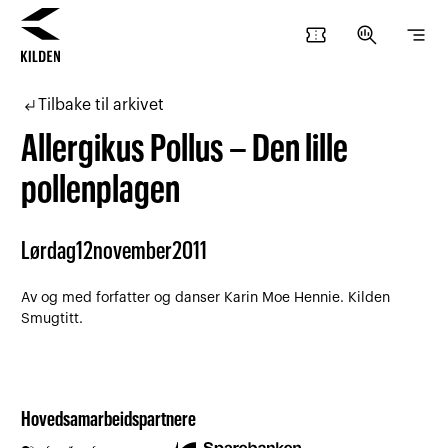
confirmation_number
search_insights
segment
Hopp
Hopp
til
til
subdirectory_arrow_left
Tilbake til arkivet
innhold
navigasjon
Allergikus Pollus – Den lille
pollenplagen
Lørdag
12
november
2011
Av og med forfatter og danser Karin Moe Hennie. Kilden
Smugtitt.
Hovedsamarbeidspartnere