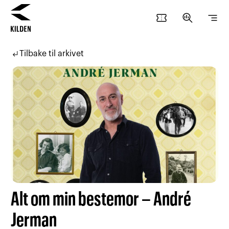
confirmation_number
search_insights
segment
Hopp
Hopp
til
til
subdirectory_arrow_left
Tilbake til arkivet
innhold
navigasjon
Alt om min bestemor – André
Jerman