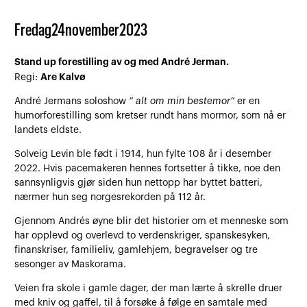
Fredag
24
november
2023
Stand up forestilling av og med André Jerman.
Are Kalvø
Regi:
André Jermans soloshow
” alt om min bestemor”
er en
humorforestilling som kretser rundt hans mormor, som nå er
landets eldste.
Solveig Levin ble født i 1914, hun fylte 108 år i desember
2022. Hvis pacemakeren hennes fortsetter å tikke, noe den
sannsynligvis gjør siden hun nettopp har byttet batteri,
nærmer hun seg norgesrekorden på 112 år.
Gjennom Andrés øyne blir det historier om et menneske som
har opplevd og overlevd to verdenskriger, spanskesyken,
finanskriser, familieliv, gamlehjem, begravelser og tre
sesonger av Maskorama.
Veien fra skole i gamle dager, der man lærte å skrelle druer
med kniv og gaffel, til å forsøke å følge en samtale med