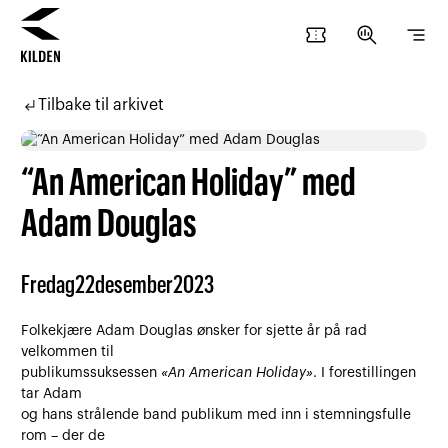
confirmation_number
search_insights
segment
Hopp
Hopp
til
til
subdirectory_arrow_left
Tilbake til arkivet
innhold
navigasjon
“An American Holiday” med
Adam Douglas
Fredag
22
desember
2023
Folkekjære Adam Douglas ønsker for sjette år på rad
velkommen til
publikumssuksessen
«An American Holiday»
. I forestillingen
tar Adam
og hans strålende band publikum med inn i stemningsfulle
rom – der de