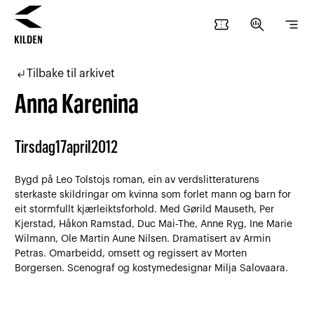
confirmation_number
search_insights
segment
Hopp
Hopp
til
til
subdirectory_arrow_left
Tilbake til arkivet
innhold
navigasjon
Anna Karenina
Tirsdag
17
april
2012
Bygd på Leo Tolstojs roman, ein av verdslitteraturens
sterkaste skildringar om kvinna som forlet mann og barn for
eit stormfullt kjærleiktsforhold. Med Gørild Mauseth, Per
Kjerstad, Håkon Ramstad, Duc Mai-The, Anne Ryg, Ine Marie
Wilmann, Ole Martin Aune Nilsen. Dramatisert av Armin
Petras. Omarbeidd, omsett og regissert av Morten
Borgersen. Scenograf og kostymedesignar Milja Salovaara.