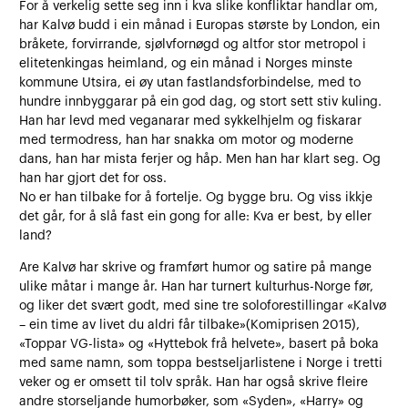
For å verkelig sette seg inn i kva slike konfliktar handlar om,
har Kalvø budd i ein månad i Europas største by London, ein
bråkete, forvirrande, sjølvfornøgd og altfor stor metropol i
elitetenkingas heimland, og ein månad i Norges minste
kommune Utsira, ei øy utan fastlandsforbindelse, med to
hundre innbyggarar på ein god dag, og stort sett stiv kuling.
Han har levd med veganarar med sykkelhjelm og fiskarar
med termodress, han har snakka om motor og moderne
dans, han har mista ferjer og håp. Men han har klart seg. Og
han har gjort det for oss.
No er han tilbake for å fortelje. Og bygge bru. Og viss ikkje
det går, for å slå fast ein gong for alle: Kva er best, by eller
land?
Are Kalvø har skrive og framført humor og satire på mange
ulike måtar i mange år. Han har turnert kulturhus-Norge før,
og liker det svært godt, med sine tre soloforestillingar «Kalvø
– ein time av livet du aldri får tilbake»(Komiprisen 2015),
«Toppar VG-lista» og «Hyttebok frå helvete», basert på boka
med same namn, som toppa bestseljarlistene i Norge i tretti
veker og er omsett til tolv språk. Han har også skrive fleire
andre storseljande humorbøker, som «Syden», «Harry» og