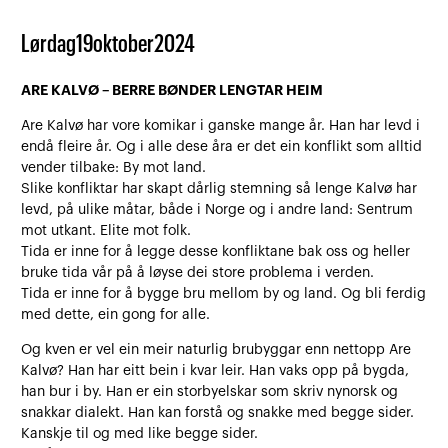
Lørdag
19
oktober
2024
ARE KALVØ – BERRE BØNDER LENGTAR HEIM
Are Kalvø har vore komikar i ganske mange år. Han har levd i
endå fleire år. Og i alle dese åra er det ein konflikt som alltid
vender tilbake: By mot land.
Slike konfliktar har skapt dårlig stemning så lenge Kalvø har
levd, på ulike måtar, både i Norge og i andre land: Sentrum
mot utkant. Elite mot folk.
Tida er inne for å legge desse konfliktane bak oss og heller
bruke tida vår på å løyse dei store problema i verden.
Tida er inne for å bygge bru mellom by og land. Og bli ferdig
med dette, ein gong for alle.
Og kven er vel ein meir naturlig brubyggar enn nettopp Are
Kalvø? Han har eitt bein i kvar leir. Han vaks opp på bygda,
han bur i by. Han er ein storbyelskar som skriv nynorsk og
snakkar dialekt. Han kan forstå og snakke med begge sider.
Kanskje til og med like begge sider.