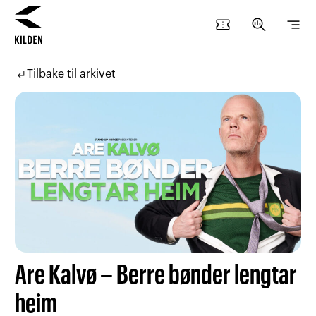
confirmation_number
search_insights
segment
Hopp
Hopp
til
til
subdirectory_arrow_left
Tilbake til arkivet
innhold
navigasjon
Are Kalvø – Berre bønder lengtar
heim