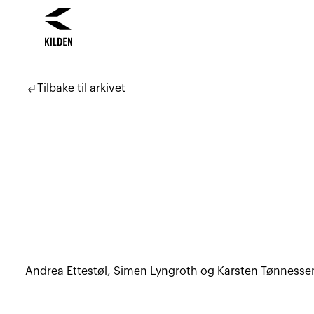
Hopp
Hopp
til
til
subdirectory_arrow_left
Tilbake til arkivet
innhold
navigasjon
Andrea Ettestøl, Simen Lyngroth og Karsten Tønnessen 