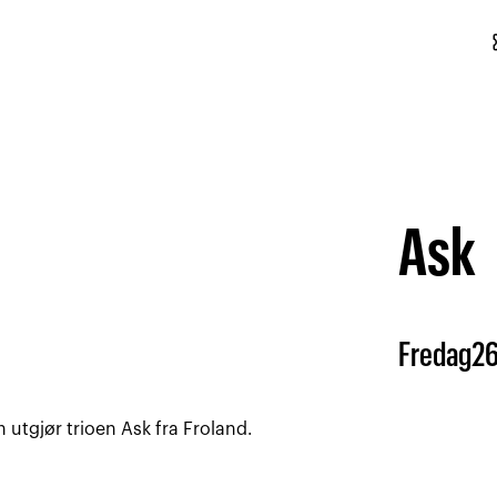
conf
Ask
Fredag
2
utgjør trioen Ask fra Froland.