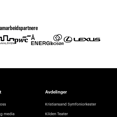
amarbeidspartnere
t
Avdelinger
 oss
Kristiansand Symfoniorkester
og media
Kilden Teater