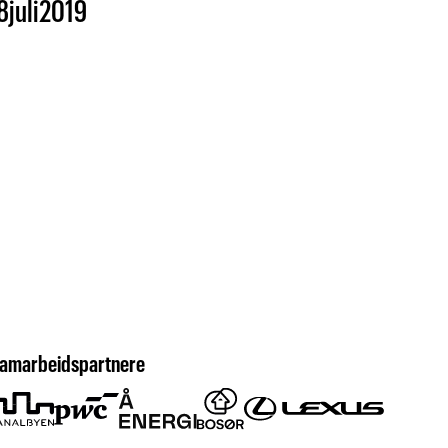
8
juli
2019
amarbeidspartnere