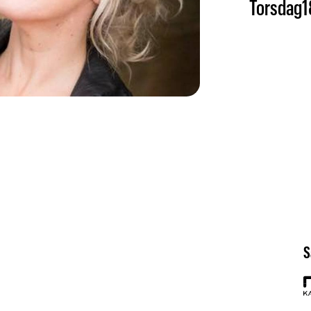
Torsdag
1
S