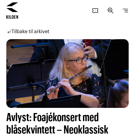
confirmation_number
search_insights
segment
Hopp
Hopp
til
til
subdirectory_arrow_left
Tilbake til arkivet
innhold
navigasjon
Avlyst: Foajékonsert med
blåsekvintett – Neoklassisk