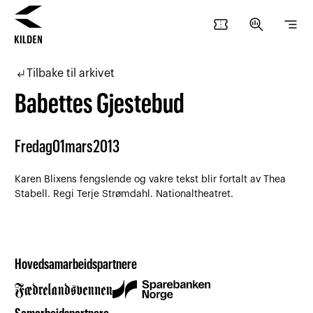
confirmation_number
search_insights
segment
Hopp
Hopp
til
til
subdirectory_arrow_left
Tilbake til arkivet
innhold
navigasjon
Babettes Gjestebud
Fredag
01
mars
2013
Karen Blixens fengslende og vakre tekst blir fortalt av Thea
Stabell. Regi Terje Strømdahl. Nationaltheatret.
Hovedsamarbeidspartnere