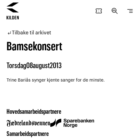
confirmation_number
search_insights
segment
Hopp
Hopp
til
til
subdirectory_arrow_left
Tilbake til arkivet
innhold
navigasjon
Bamsekonsert
Torsdag
08
august
2013
Trine Bariås synger kjente sanger for de minste.
Hovedsamarbeidspartnere
Samarbeidspartnere