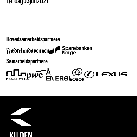
Lørdag
03
juli
2021
Hovedsamarbeidspartnere
Samarbeidspartnere