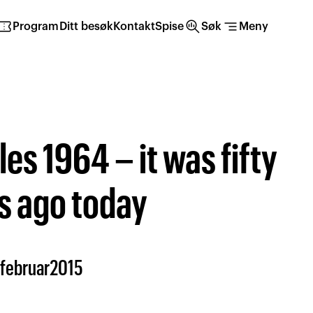
irmation_number
search_insights
segment
Program
Ditt besøk
Kontakt
Spise
Søk
Meny
les 1964 – it was fifty
s ago today
februar
2015