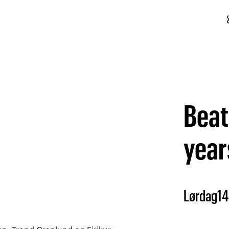
conf
Beat
year
Lørdag
14