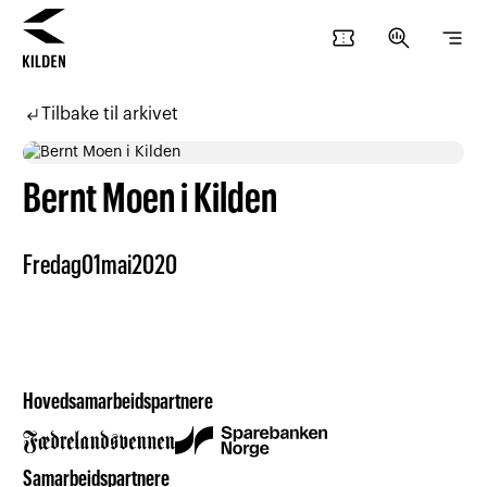
confirmation_number
search_insights
segment
Hopp
Hopp
til
til
subdirectory_arrow_left
Tilbake til arkivet
innhold
navigasjon
Bernt Moen i Kilden
Fredag
01
mai
2020
Hovedsamarbeidspartnere
Samarbeidspartnere