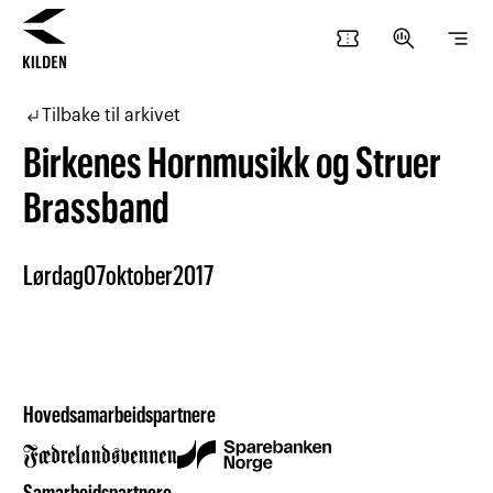
confirmation_number
search_insights
segment
Hopp
Hopp
til
til
subdirectory_arrow_left
Tilbake til arkivet
innhold
navigasjon
Birkenes Hornmusikk og Struer
Brassband
Lørdag
07
oktober
2017
Hovedsamarbeidspartnere