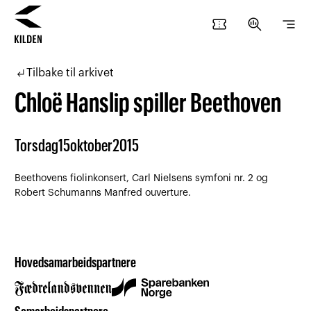
confirmation_number
search_insights
segment
Hopp
Hopp
til
til
subdirectory_arrow_left
Tilbake til arkivet
innhold
navigasjon
Chloë Hanslip spiller Beethoven
Torsdag
15
oktober
2015
Beethovens fiolinkonsert, Carl Nielsens symfoni nr. 2 og
Robert Schumanns Manfred ouverture.
Hovedsamarbeidspartnere