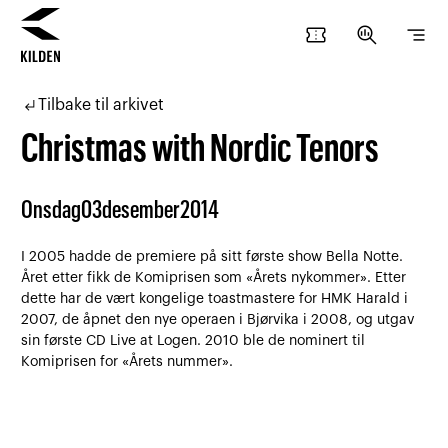
confirmation_number
search_insights
segment
Hopp
Hopp
til
til
subdirectory_arrow_left
Tilbake til arkivet
innhold
navigasjon
Christmas with Nordic Tenors
Onsdag
03
desember
2014
I 2005 hadde de premiere på sitt første show Bella Notte.
Året etter fikk de Komiprisen som «Årets nykommer». Etter
dette har de vært kongelige toastmastere for HMK Harald i
2007, de åpnet den nye operaen i Bjørvika i 2008, og utgav
sin første CD Live at Logen. 2010 ble de nominert til
Komiprisen for «Årets nummer».