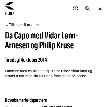
confirmation_number
search_insights
segment
Hopp
Hopp
til
til
subdirectory_arrow_left
Tilbake til arkivet
innhold
navigasjon
Da Capo med Vidar Lønn-
Arnesen og Philip Kruse
Tirsdag
14
oktober
2014
Sammen med musiker Philip Kruse reiser Vidar land og
strand rundt med sin Da Capo-forestilling på scene.
Hovedsamarbeidspartnere