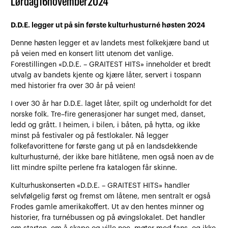
Lørdag
16
november
2024
D.D.E. legger ut på sin første kulturhusturné høsten 2024
Denne høsten legger et av landets mest folkekjære band ut
på veien med en konsert litt utenom det vanlige.
Forestillingen «D.D.E. – GRAITEST HITS» inneholder et bredt
utvalg av bandets kjente og kjære låter, servert i tospann
med historier fra over 30 år på veien!
I over 30 år har D.D.E. laget låter, spilt og underholdt for det
norske folk. Tre–fire generasjoner har sunget med, danset,
ledd og grått. I heimen, i bilen, i båten, på hytta, og ikke
minst på festivaler og på festlokaler. Nå legger
folkefavorittene for første gang ut på en landsdekkende
kulturhusturné, der ikke bare hitlåtene, men også noen av de
litt mindre spilte perlene fra katalogen får skinne.
Kulturhuskonserten «D.D.E. – GRAITEST HITS» handler
selvfølgelig først og fremst om låtene, men sentralt er også
Frodes gamle amerikakoffert. Ut av den hentes minner og
historier, fra turnébussen og på øvingslokalet. Det handler