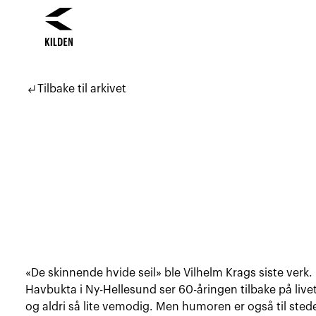
Hopp
Hopp
til
til
subdirectory_arrow_left
Tilbake til arkivet
innhold
navigasjon
«De skinnende hvide seil» ble Vilhelm Krags siste verk.
Havbukta i Ny-Hellesund ser 60-åringen tilbake på livet 
og aldri så lite vemodig. Men humoren er også til sted