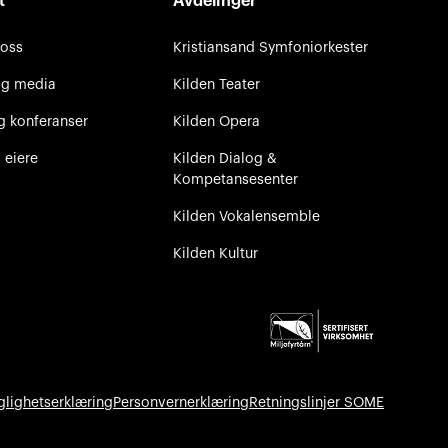
t
Avdelinger
 oss
Kristiansand Symfoniorkester
og media
Kilden Teater
g konferanser
Kilden Opera
 eiere
Kilden Dialog &
Kompetansesenter
Kilden Vokalensemble
Kilden Kultur
glighetserklæring
Personvernerklæring
Retningslinjer SOME