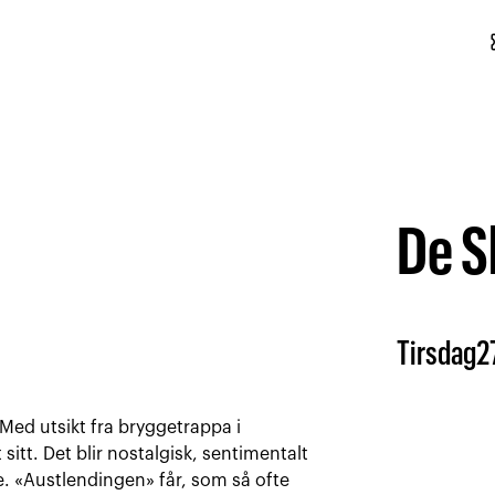
conf
De S
Tirsdag
2
 Med utsikt fra bryggetrappa i
sitt. Det blir nostalgisk, sentimentalt
e. «Austlendingen» får, som så ofte