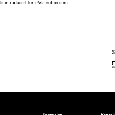
lir introdusert for «Pølserotta» som
S