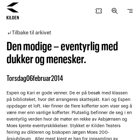
confirmation_number
search_insights
segment
Hopp
Hopp
til
til
subdirectory_arrow_left
Tilbake til arkivet
innhold
navigasjon
Den modige – eventyrlig med
dukker og menesker.
Torsdag
06
februar
2014
Espen og Kari er gode venner. De er på besøk med klassen
på biblioteket, hvor det arrangeres skattejakt. Kari og Espen
oppdager et loft. Her finner de flere kofferter som viser seg å
være mer enn vanlige kofferter. Plutselig befinner de seg i en
eventyrlig verden hvor de møter en rekke av Asbjørnsen og
Moes kjente eventyrskikkelser. Stykket er Kilden Teaters
feiring av dikteren og biskopen Jørgen Moes 200-
årsjubileum. Aller mest kjent er han for innsamling av