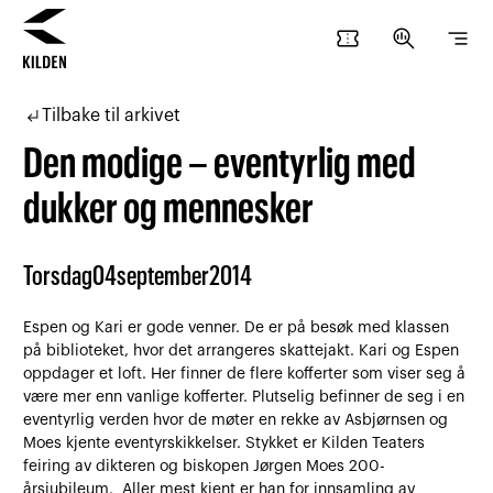
confirmation_number
search_insights
segment
Hopp
Hopp
til
til
subdirectory_arrow_left
Tilbake til arkivet
innhold
navigasjon
Den modige – eventyrlig med
dukker og mennesker
Torsdag
04
september
2014
Espen og Kari er gode venner. De er på besøk med klassen
på biblioteket, hvor det arrangeres skattejakt. Kari og Espen
oppdager et loft. Her finner de flere kofferter som viser seg å
være mer enn vanlige kofferter. Plutselig befinner de seg i en
eventyrlig verden hvor de møter en rekke av Asbjørnsen og
Moes kjente eventyrskikkelser. Stykket er Kilden Teaters
feiring av dikteren og biskopen Jørgen Moes 200-
årsjubileum. Aller mest kjent er han for innsamling av