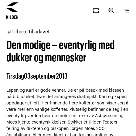
confirmation_number
search_insights
segment
Hopp
Hopp
til
til
subdirectory_arrow_left
Tilbake til arkivet
innhold
navigasjon
Den modige – eventyrlig med
dukker og mennesker
Tirsdag
03
september
2013
Espen og Kari er gode venner. De er på besøk med klassen
på biblioteket, hvor det arrangeres skattejakt. Kari og Espen
oppdager et loft. Her finner de flere kofferter som viser seg å
være mer enn vanlige kofferter. Plutselig befinner de seg i en
eventyrlig verden hvor de møter en rekke av Asbjørnsen og
Moes kjente eventyrskikkelser. Stykket er Kilden Teaters
feiring av dikteren og biskopen Jørgen Moes 200-
årsjubileum. Aller mest kjent er han for innsamling av