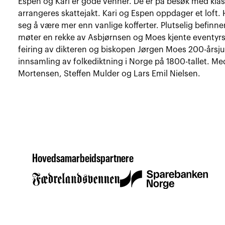
Espen og Kari er gode venner. De er på besøk med klas
arrangeres skattejakt. Kari og Espen oppdager et loft. H
seg å være mer enn vanlige kofferter. Plutselig befinne
møter en rekke av Asbjørnsen og Moes kjente eventyrski
feiring av dikteren og biskopen Jørgen Moes 200-årsju
innsamling av folkediktning i Norge på 1800-tallet. Me
Mortensen, Steffen Mulder og Lars Emil Nielsen.
Hovedsamarbeidspartnere