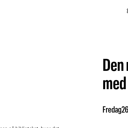
conf
Den 
med 
Fredag
2