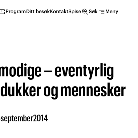
irmation_number
search_insights
segment
Program
Ditt besøk
Kontakt
Spise
Søk
Meny
modige – eventyrlig
dukker og mennesker
6
september
2014