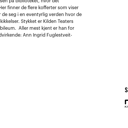
sen på biblioteket, hvor det
er finner de flere kofferter som viser
r de seg i en eventyrlig verden hvor de
kkelser. Stykket er Kilden Teaters
bileum. Aller mest kjent er han for
dvirkende: Ann Ingrid Fuglestveit-
S