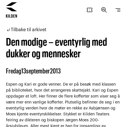
confirmation_number
search_insights
segment
Hopp
Hopp
til
til
subdirectory_arrow_left
Tilbake til arkivet
innhold
navigasjon
Den modige – eventyrlig med
dukker og mennesker
Fredag
13
september
2013
Espen og Kari er gode venner. De er på besøk med klassen
på biblioteket, hvor det arrangeres skattejakt. Kari og Espen
oppdager et loft. Her finner de flere kofferter som viser seg å
være mer enn vanlige kofferter. Plutselig befinner de seg i en
eventyrlig verden hvor de møter en rekke av Asbjørnsen og
Moes kjente eventyrskikkelser. Stykket er Kilden Teaters
feiring av dikteren og biskopen Jørgen Moes 200-
årsjubileum. Aller mest kjent er han for innsamling av