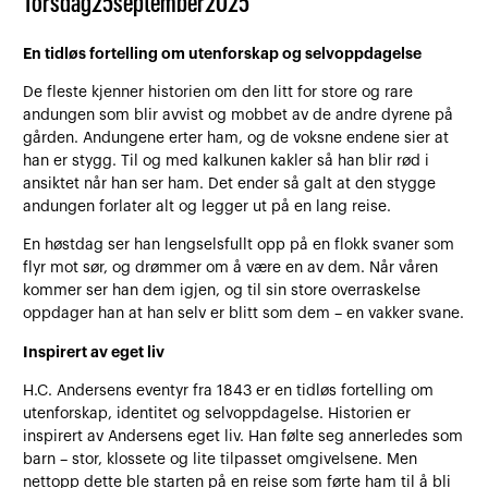
Torsdag
25
september
2025
En tidløs fortelling om utenforskap og selvoppdagelse
De fleste kjenner historien om den litt for store og rare
andungen som blir avvist og mobbet av de andre dyrene på
gården. Andungene erter ham, og de voksne endene sier at
han er stygg. Til og med kalkunen kakler så han blir rød i
ansiktet når han ser ham. Det ender så galt at den stygge
andungen forlater alt og legger ut på en lang reise.
En høstdag ser han lengselsfullt opp på en flokk svaner som
flyr mot sør, og drømmer om å være en av dem. Når våren
kommer ser han dem igjen, og til sin store overraskelse
oppdager han at han selv er blitt som dem – en vakker svane.
Inspirert av eget liv
H.C. Andersens eventyr fra 1843 er en tidløs fortelling om
utenforskap, identitet og selvoppdagelse. Historien er
inspirert av Andersens eget liv. Han følte seg annerledes som
barn – stor, klossete og lite tilpasset omgivelsene. Men
nettopp dette ble starten på en reise som førte ham til å bli