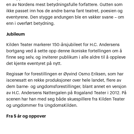
en av Nordens mest betydningsfulle forfattere. Gutten som
ikke passet inn hos de andre barna fant teatret, poesien og
eventyrene. Den stygge andungen ble en vakker svane – om
enn i overført betydning.
Jubileum
Kilden Teater markerer 150-årsjubileet for H.C. Andersens
bortgang ved å sette opp denne ikoniske fortellingen om å
finne seg selv, og inviterer publikum i alle aldre til å oppleve
det kjente eventyret på nytt.
Regissør for forestillingen er Øyvind Osmo Eriksen, som har
iscenesatt en rekke produksjoner over hele landet, flere av
dem barne- og ungdomsforestillinger, blant annet en versjon
av H.C. Andersens Nattergalen på Rogaland Teater i 2012. På
scenen har han med seg både skuespillere fra Kilden Teater
og ungdommer fra UngdomsKilden.
Fra 5 år og oppover