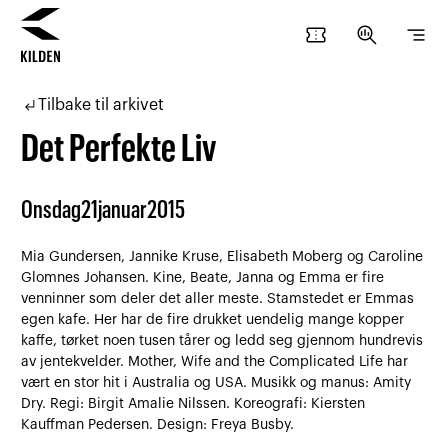
confirmation_number
search_insights
segment
Hopp
Hopp
til
til
subdirectory_arrow_left
Tilbake til arkivet
innhold
navigasjon
Det Perfekte Liv
Onsdag
21
januar
2015
Mia Gundersen, Jannike Kruse, Elisabeth Moberg og Caroline
Glomnes Johansen. Kine, Beate, Janna og Emma er fire
venninner som deler det aller meste. Stamstedet er Emmas
egen kafe. Her har de fire drukket uendelig mange kopper
kaffe, tørket noen tusen tårer og ledd seg gjennom hundrevis
av jentekvelder. Mother, Wife and the Complicated Life har
vært en stor hit i Australia og USA. Musikk og manus: Amity
Dry. Regi: Birgit Amalie Nilssen. Koreografi: Kiersten
Kauffman Pedersen. Design: Freya Busby.