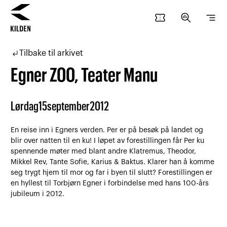
confirmation_number
search_insights
segment
Hopp
Hopp
til
til
subdirectory_arrow_left
Tilbake til arkivet
innhold
navigasjon
Egner ZOO, Teater Manu
Lørdag
15
september
2012
En reise inn i Egners verden. Per er på besøk på landet og
blir over natten til en ku! I løpet av forestillingen får Per ku
spennende møter med blant andre Klatremus, Theodor,
Mikkel Rev, Tante Sofie, Karius & Baktus. Klarer han å komme
seg trygt hjem til mor og far i byen til slutt? Forestillingen er
en hyllest til Torbjørn Egner i forbindelse med hans 100-års
jubileum i 2012.