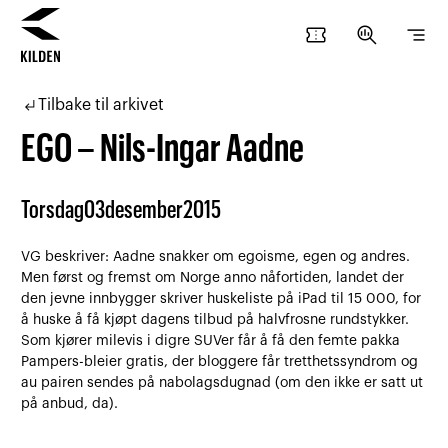
confirmation_number
search_insights
segment
Hopp
Hopp
til
til
subdirectory_arrow_left
Tilbake til arkivet
innhold
navigasjon
EGO – Nils-Ingar Aadne
Torsdag
03
desember
2015
VG beskriver: Aadne snakker om egoisme, egen og andres.
Men først og fremst om Norge anno nåfortiden, landet der
den jevne innbygger skriver huskeliste på iPad til 15 000, for
å huske å få kjøpt dagens tilbud på halvfrosne rundstykker.
Som kjører milevis i digre SUVer får å få den femte pakka
Pampers-bleier gratis, der bloggere får tretthetssyndrom og
au pairen sendes på nabolagsdugnad (om den ikke er satt ut
på anbud, da).