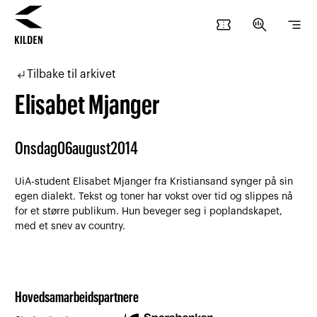
confirmation_number
search_insights
segment
Hopp
Hopp
til
til
subdirectory_arrow_left
Tilbake til arkivet
innhold
navigasjon
Elisabet Mjanger
Onsdag
06
august
2014
UiA-student Elisabet Mjanger fra Kristiansand synger på sin
egen dialekt. Tekst og toner har vokst over tid og slippes nå
for et større publikum. Hun beveger seg i poplandskapet,
med et snev av country.
Hovedsamarbeidspartnere