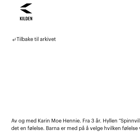
Hopp
Hopp
til
til
subdirectory_arrow_left
Tilbake til arkivet
innhold
navigasjon
Av og med Karin Moe Hennie. Fra 3 år. Hyllen “Spinnvill”
det en følelse. Barna er med på å velge hvilken følelse 