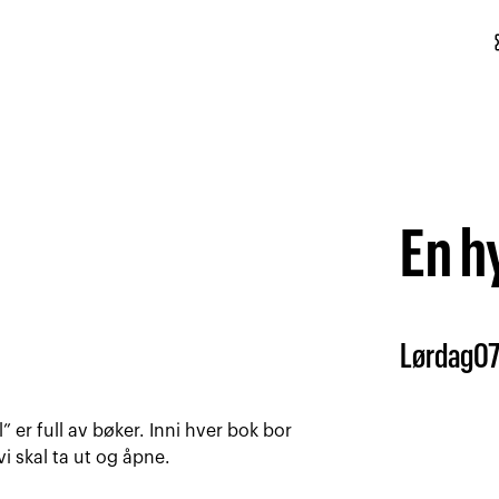
conf
En hy
Lørdag
0
 er full av bøker. Inni hver bok bor
vi skal ta ut og åpne.