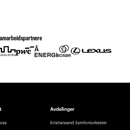
amarbeidspartnere
t
Avdelinger
 oss
Kristiansand Symfoniorkester