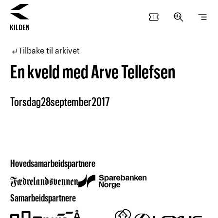
confirmation_number
search_insights
segment
Hopp
Hopp
til
til
subdirectory_arrow_left
Tilbake til arkivet
innhold
navigasjon
En kveld med Arve Tellefsen
Torsdag
28
september
2017
Hovedsamarbeidspartnere
Samarbeidspartnere