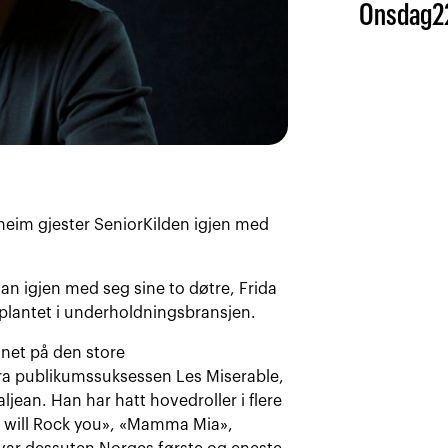
Onsdag
2
heim gjester SeniorKilden igjen med
han igjen med seg sine to døtre, Frida
 plantet i underholdningsbransjen.
annet på den store
 fra publikumssuksessen Les Miserable,
ljean. Han har hatt hovedroller i flere
We will Rock you», «Mamma Mia»,