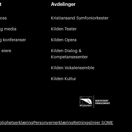
t
Avdelinger
 oss
Kristiansand Symfoniorkester
og media
Kilden Teater
g konferanser
Kilden Opera
 eiere
Kilden Dialog &
Kompetansesenter
Kilden Vokalensemble
Kilden Kultur
glighetserklæring
Personvernerklæring
Retningslinjer SOME