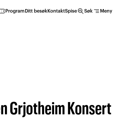
irmation_number
search_insights
segment
Program
Ditt besøk
Kontakt
Spise
Søk
Meny
n Grjotheim Konsert