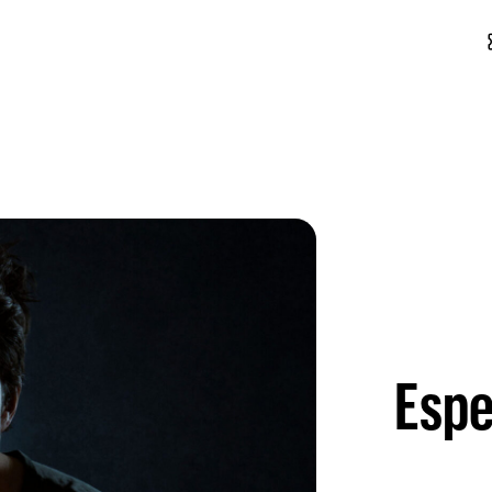
conf
Espe