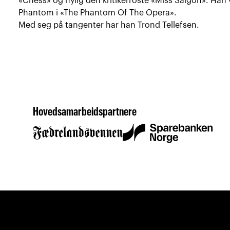
«Chess» og nylig den kritikerroste «Miss Saigon». Han
Phantom i «The Phantom Of The Opera».
Med seg på tangenter har han Trond Tellefsen.
Hovedsamarbeidspartnere