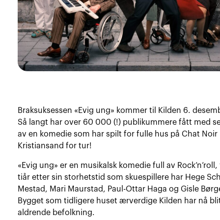
Braksuksessen «Evig ung» kommer til Kilden 6. desem
Så langt har over 60 000 (!) publikummere fått med s
av en komedie som har spilt for fulle hus på Chat Noir 
Kristiansand for tur!
«Evig ung» er en musikalsk komedie full av Rock’n’roll
tiår etter sin storhetstid som skuespillere har Hege S
Mestad, Mari Maurstad, Paul-Ottar Haga og Gisle Børge
Bygget som tidligere huset ærverdige Kilden har nå bl
aldrende befolkning.