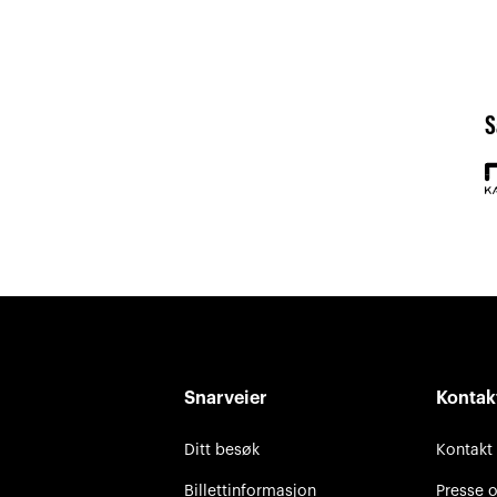
S
Snarveier
Kontak
Ditt besøk
Kontakt
Billettinformasjon
Presse 