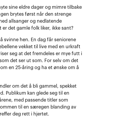
 nyte sine eldre dager og mimre tilbake
agen brytes først når den strenge
 med allsanger og nedlatende
 er det gamle folk liker, ikke sant?
 å svinne hen. En dag får seniorene
rebellene vekket til live med en urkraft
ser seg at det fremdeles er mye futt i
 som det ser ut som. For selv om det
 som en 25-åring og ha et ønske om å
ndler om det å bli gammel, spekket
id. Publikum kan glede seg til en
0 årene, med passende titler som
elkommen til en særegen blanding av
fer deg rett i hjertet.