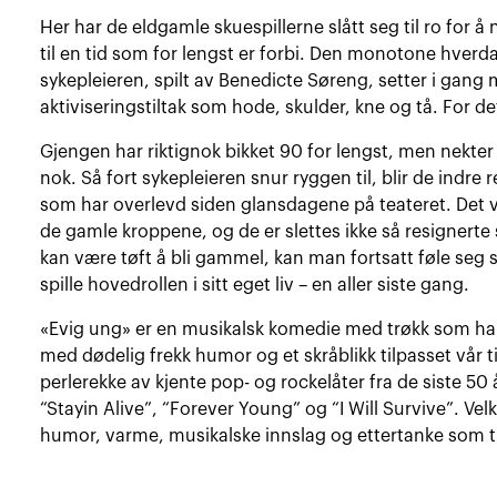
Her har de eldgamle skuespillerne slått seg til ro for å
til en tid som for lengst er forbi. Den monotone hverd
sykepleieren, spilt av Benedicte Søreng, setter i gang
aktiviseringstiltak som hode, skulder, kne og tå. For det
Gjengen har riktignok bikket 90 for lengst, men nekter
nok. Så fort sykepleieren snur ryggen til, blir de indre 
som har overlevd siden glansdagene på teateret. Det vi
de gamle kroppene, og de er slettes ikke så resignerte
kan være tøft å bli gammel, kan man fortsatt føle seg
spille hovedrollen i sitt eget liv – en aller siste gang.
«Evig ung» er en musikalsk komedie med trøkk som ha
med dødelig frekk humor og et skråblikk tilpasset vår t
perlerekke av kjente pop- og rockelåter fra de siste 5
“Stayin Alive”, “Forever Young” og “I Will Survive”. V
humor, varme, musikalske innslag og ettertanke som tref