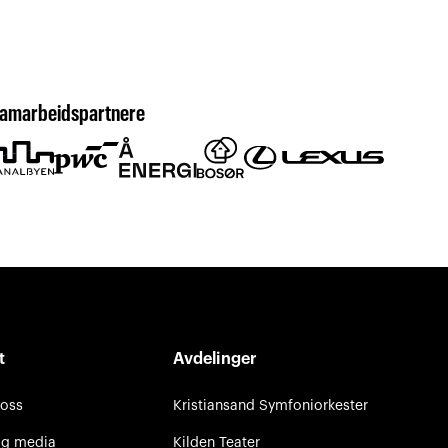
amarbeidspartnere
t
Avdelinger
 oss
Kristiansand Symfoniorkester
og media
Kilden Teater