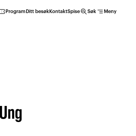
irmation_number
search_insights
segment
Program
Ditt besøk
Kontakt
Spise
Søk
Meny
 Ung