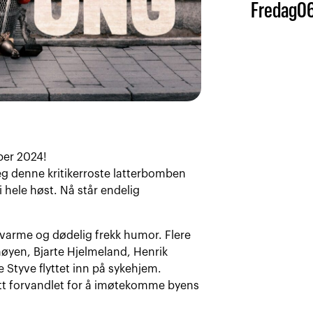
Fredag
0
ber 2024!
eg denne kritikerroste latterbomben
i hele høst. Nå står endelig
, varme og dødelig frekk humor. Flere
chøyen, Bjarte Hjelmeland, Henrik
 Styve flyttet inn på sykehjem.
itt forvandlet for å imøtekomme byens