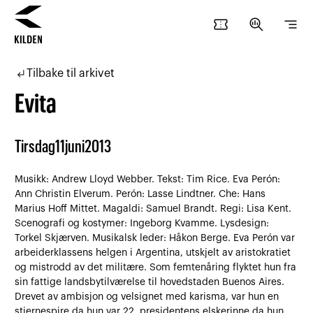
confirmation_number
search_insights
segment
Hopp
Hopp
til
til
subdirectory_arrow_left
Tilbake til arkivet
innhold
navigasjon
Evita
Tirsdag
11
juni
2013
Musikk: Andrew Lloyd Webber. Tekst: Tim Rice. Eva Perón:
Ann Christin Elverum. Perón: Lasse Lindtner. Che: Hans
Marius Hoff Mittet. Magaldi: Samuel Brandt. Regi: Lisa Kent.
Scenografi og kostymer: Ingeborg Kvamme. Lysdesign:
Torkel Skjærven. Musikalsk leder: Håkon Berge. Eva Perón var
arbeiderklassens helgen i Argentina, utskjelt av aristokratiet
og mistrodd av det militære. Som femtenåring flyktet hun fra
sin fattige landsbytilværelse til hovedstaden Buenos Aires.
Drevet av ambisjon og velsignet med karisma, var hun en
stjernespire da hun var 22, presidentens elskerinne da hun