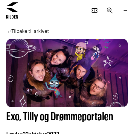
confirmation_number
search_insights
segment
Hopp
Hopp
til
til
subdirectory_arrow_left
Tilbake til arkivet
innhold
navigasjon
Exo, Tilly og Drømmeportalen