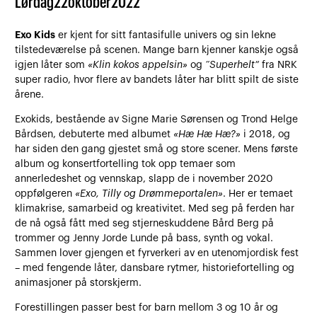
Lørdag
22
oktober
2022
Exo Kids
er kjent for sitt fantasifulle univers og sin lekne
tilstedeværelse på scenen. Mange barn kjenner kanskje også
igjen låter som
«Klin kokos appelsin»
og
“Superhelt”
fra NRK
super radio, hvor flere av bandets låter har blitt spilt de siste
årene.
Exokids, bestående av Signe Marie Sørensen og Trond Helge
Bårdsen, debuterte med albumet
«Hæ Hæ Hæ?»
i 2018, og
har siden den gang gjestet små og store scener. Mens første
album og konsertfortelling tok opp temaer som
annerledeshet og vennskap, slapp de i november 2020
oppfølgeren
«Exo, Tilly og Drømmeportalen»
. Her er temaet
klimakrise, samarbeid og kreativitet. Med seg på ferden har
de nå også fått med seg stjerneskuddene Bård Berg på
trommer og Jenny Jorde Lunde på bass, synth og vokal.
Sammen lover gjengen et fyrverkeri av en utenomjordisk fest
– med fengende låter, dansbare rytmer, historiefortelling og
animasjoner på storskjerm.
Forestillingen passer best for barn mellom 3 og 10 år og