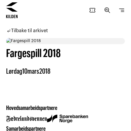
confirmation_number
search_insights
segment
Hopp
Hopp
til
til
subdirectory_arrow_left
Tilbake til arkivet
innhold
navigasjon
Fargespill 2018
Lørdag
10
mars
2018
Hovedsamarbeidspartnere
Samarbeidspartnere