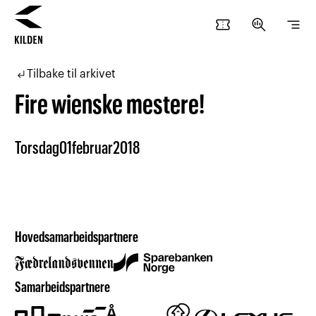
confirmation_number
search_insights
segment
Hopp
Hopp
til
til
subdirectory_arrow_left
Tilbake til arkivet
innhold
navigasjon
Fire wienske mestere!
Torsdag
01
februar
2018
Hovedsamarbeidspartnere
Samarbeidspartnere