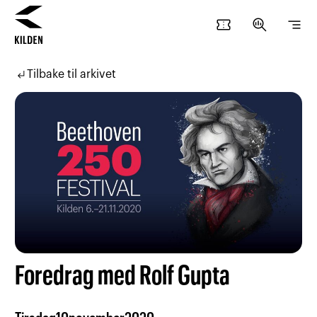
confirmation_number
search_insights
segment
Hopp
Hopp
til
til
subdirectory_arrow_left
Tilbake til arkivet
innhold
navigasjon
Foredrag med Rolf Gupta