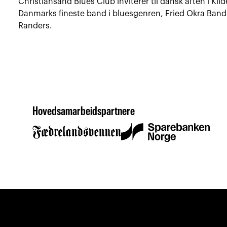
Christiansand Blues Club inviterer til dansk aften i Ki
Danmarks fineste band i bluesgenren, Fried Okra Band
Randers.
Hovedsamarbeidspartnere