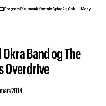
irmation_number
search_insights
segment
Program
Ditt besøk
Kontakt
Spise
Søk
Meny
d Okra Band og The
s Overdrive
mars
2014