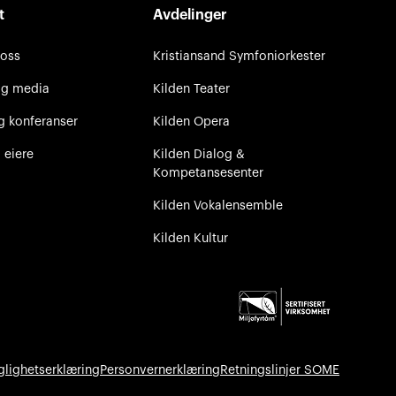
t
Avdelinger
 oss
Kristiansand Symfoniorkester
og media
Kilden Teater
g konferanser
Kilden Opera
 eiere
Kilden Dialog &
Kompetansesenter
Kilden Vokalensemble
Kilden Kultur
glighetserklæring
Personvernerklæring
Retningslinjer SOME