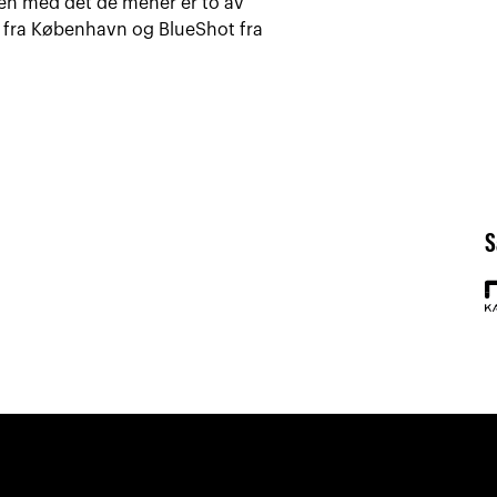
lden med det de mener er to av
 fra København og BlueShot fra
S