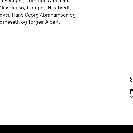
ian Seneger, trommer. Christian
lav Hauso, trompet. Nils Tvedt,
 Vidvei, Hans Georg Abrahamsen og
ørneseth og Torgeir Albert,
S